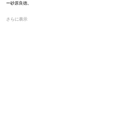
ー砂原良徳。
さらに表示
Follow
©緒方利菜 / LINA OGATA