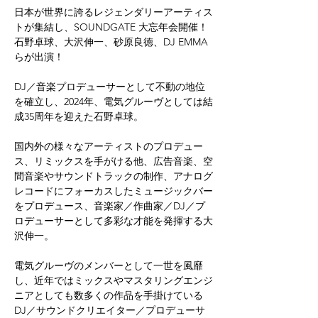
日本が世界に誇るレジェンダリーアーティス
トが集結し、SOUNDGATE 大忘年会開催！
石野卓球、大沢伸一、砂原良徳、DJ EMMA
らが出演！
DJ／音楽プロデューサーとして不動の地位
を確立し、2024年、電気グルーヴとしては結
成35周年を迎えた石野卓球。
国内外の様々なアーティストのプロデュー
ス、リミックスを手がける他、広告音楽、空
間音楽やサウンドトラックの制作、アナログ
レコードにフォーカスしたミュージックバー
をプロデュース、音楽家／作曲家／DJ／プ
ロデューサーとして多彩な才能を発揮する大
沢伸一。
電気グルーヴのメンバーとして一世を風靡
し、近年ではミックスやマスタリングエンジ
ニアとしても数多くの作品を手掛けている
DJ／サウンドクリエイター／プロデューサ