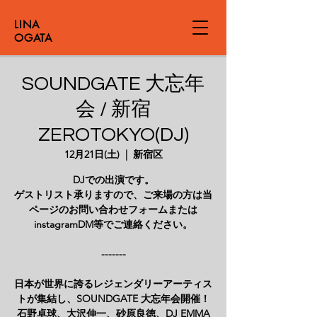
LINA
OGATA
SOUNDGATE 大忘年
会 / 新宿
ZEROTOKYO(DJ)
12月21日(土)
  |  
新宿区
DJでの出演です。
ゲストリスト承りますので、ご来場の方は当
ページのお問い合わせフォームまたは
instagramDM等でご連絡ください。
-------
日本が世界に誇るレジェンダリーアーティス
トが集結し、SOUNDGATE 大忘年会開催！
石野卓球、大沢伸一、砂原良徳、DJ EMMA