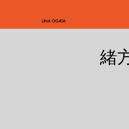
LINA OGATA
緒方