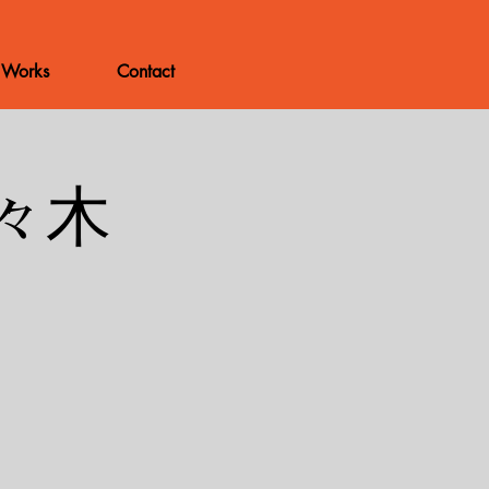
Works
Contact
代々木