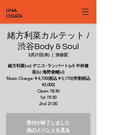
LINA
OGATA
緒方利菜カルテット /
渋谷Body & Soul
5月21日(木)
  |  
渋谷区
緒方利菜(vo) デニス･ランバート(pf) 中村健
吾(b) 海野俊輔(d)
Music Charge:￥4,700(税込￥5,170)[学割税込
¥3,000]
Open 18:30
1st 19:30
2nd 21:00
受付が終了しました
他のイベントを見る