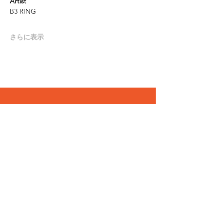
Artist
B3 RING
さらに表示
Follow
©緒方利菜 / LINA OGATA